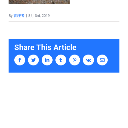
By
管理者
|
8月 3rd, 2019
Share This Article
Facebook
Twitter
LinkedIn
Tumblr
Pinterest
Vk
Email