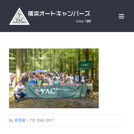
Skip
to
content
By
管理者
|
7月 23rd, 2017