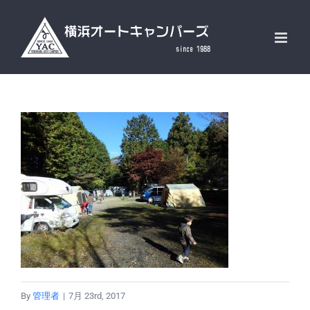
Skip
to
content
By
管理者
|
7月 23rd, 2017