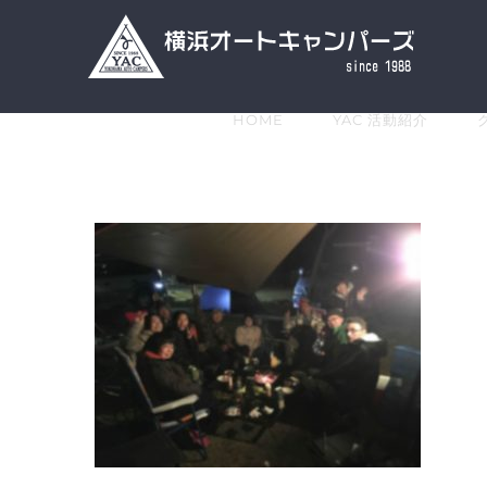
Skip
to
content
HOME
YAC 活動紹介