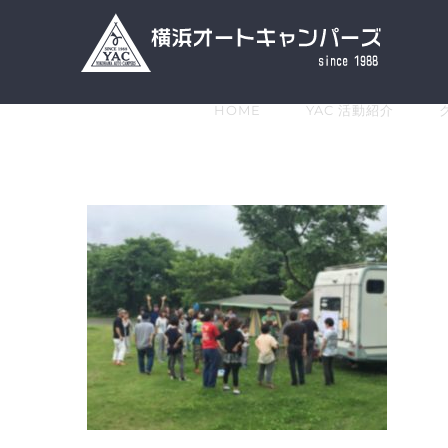
Skip
to
content
HOME
YAC 活動紹介