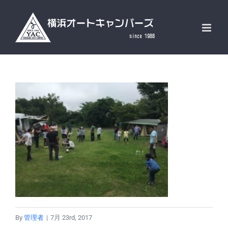
Skip
to
content
By
管理者
|
7月 23rd, 2017