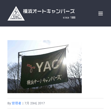
Skip
to
content
By
管理者
|
7月 23rd, 2017